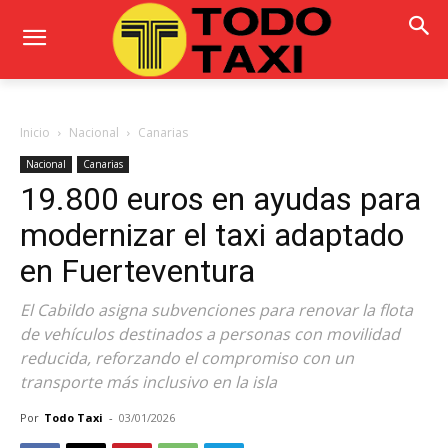
Inicio
Nacional
Canarias
Nacional
Canarias
19.800 euros en ayudas para
modernizar el taxi adaptado
en Fuerteventura
El Cabildo asigna subvenciones para renovar la flota
de vehículos destinados a personas con movilidad
reducida, reforzando el compromiso con un
transporte más inclusivo en la isla
Por
Todo Taxi
-
03/01/2026