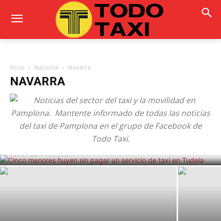
Inicio
Nacional
Navarra
NAVARRA
Cinco menores huyen sin pagar un
servicio de taxi en Tudela
Todo Taxi
-
12/06/2026