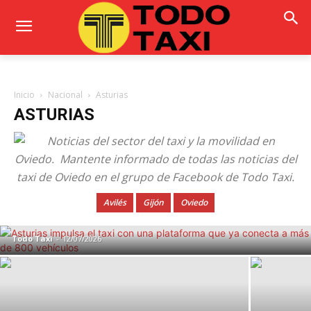
Inicio
Nacional
Asturias
ASTURIAS
Asturias impulsa el taxi con una
plataforma que ya conecta a más de 800
Avilés
Gijón
Oviedo
vehículos
Todo Taxi
-
12/07/2026