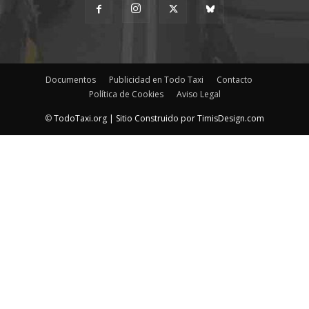
Documentos
Publicidad en Todo Taxi
Contacto
Política de Cookies
Aviso Legal
©
TodoTaxi.org | Sitio Construido por
TimisDesign.com