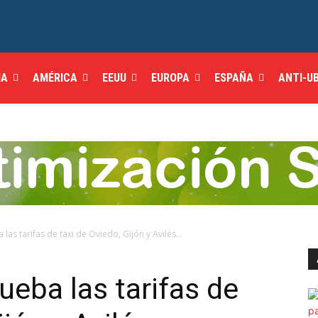
IA
AMÉRICA
EEUU
EUROPA
ESPAÑA
ANTI-U
las tarifas de taxi de Oviedo, Gijón y Avilés...
ueba las tarifas de