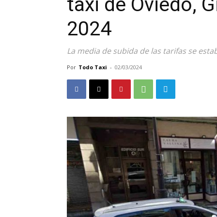
taxi de Oviedo, G
2024
La media de subida de las tarifas se esta
Por
Todo Taxi
-
02/03/2024