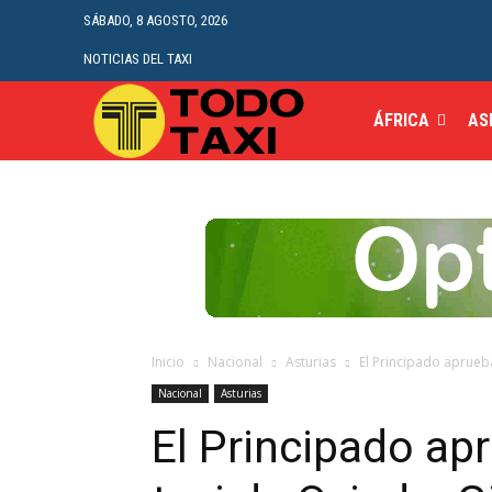
SÁBADO, 8 AGOSTO, 2026
NOTICIAS DEL TAXI
ÁFRICA
AS
Inicio
Nacional
Asturias
El Principado aprueba 
Nacional
Asturias
El Principado apr