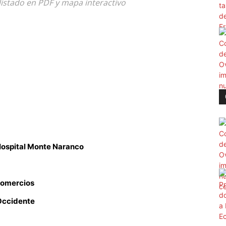
listado en PDF y mapa interactivo
ospital Monte Naranco
omercios
Occidente