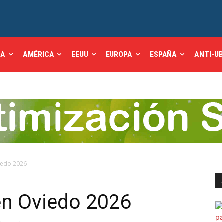
IA
AMÉRICA
EEUU
EUROPA
ESPAÑA
ANTI-U
iedo 2026
en Oviedo 2026