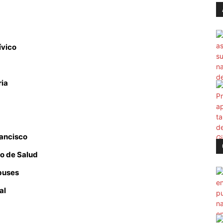
ívico
ria
ancisco
o de Salud
buses
al