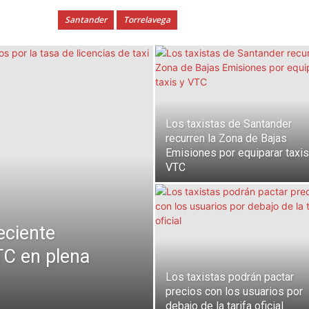
Santander
Torrelavega
Los taxistas de Santander
recurren la Zona de Bajas
Emisiones por equiparar taxis
VTC
eciente
VTC en plena
Los taxistas podrán pactar
precios con los usuarios por
debajo de la tarifa oficial