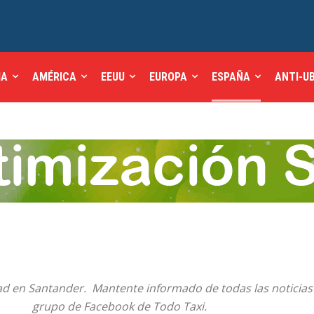
IA
AMÉRICA
EEUU
EUROPA
ESPAÑA
ANTI-U