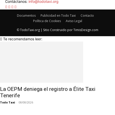
Contáctanos:
info@todotaxi.org
Documentos
Publicidad en Todo Taxi
Contacto
Política de Cookies
Aviso Legal
©
TodoTaxi.org | Sitio Construido por
TimisDesign.com
Te recomendamos leer:
La OEPM deniega el registro a Élite Taxi
Tenerife
Todo Taxi
-
08/08/2026