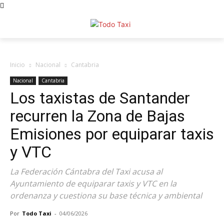
Inicio
Nacional
Cantabria
Nacional
Cantabria
Los taxistas de Santander
recurren la Zona de Bajas
Emisiones por equiparar taxis
y VTC
La Federación Cántabra del Taxi acusa al
Ayuntamiento de equiparar taxis y VTC en la
ordenanza y cuestiona su base técnica y ambiental
Por
Todo Taxi
-
04/06/2026