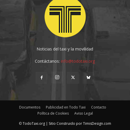
Noticias del taxi y la movilidad
Contáctanos:
info@todotaxi.org
Documentos
Publicidad en Todo Taxi
Contacto
Política de Cookies
Aviso Legal
©
TodoTaxi.org | Sitio Construido por
TimisDesign.com