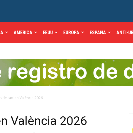
IA
AMÉRICA
EEUU
EUROPA
ESPAÑA
ANTI-U
 de taxi en València 2026
en València 2026