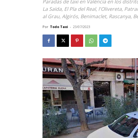
Paradas de taxi en València en los distri
La Saïda, El Pla del Real, l'Olivereta, Pat
al Grau, Algirós, Benimaclet, Rascanya, B
Por
Todo Taxi
-
23/07/2023