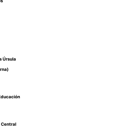
os
a Úrsula
rna)
Educación
Central