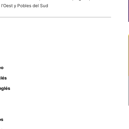
 l’Oest y Pobles del Sud
eo
glés
nglés
os