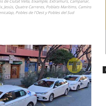
tos de Ciutat Vella, Eixample, Extramurs, Campanar,
raix, Jesús, Quatre Carreres, Poblats Marítims, Camins
enicalap, Pobles de l'Oest y Pobles del Sud