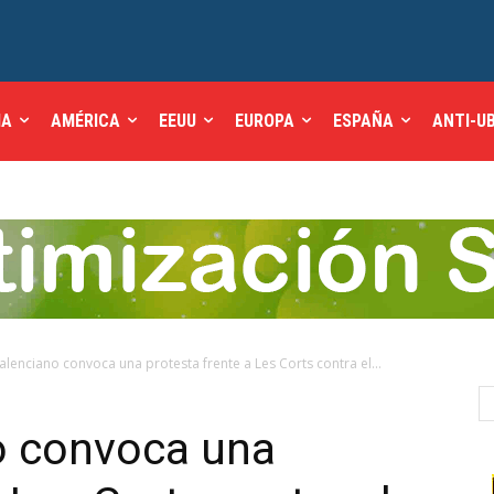
IA
AMÉRICA
EEUU
EUROPA
ESPAÑA
ANTI-U
 valenciano convoca una protesta frente a Les Corts contra el...
no convoca una