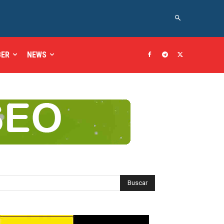
BER
NEWS