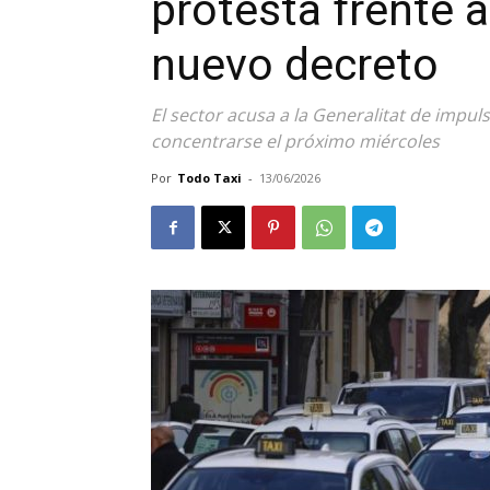
protesta frente a
nuevo decreto
El sector acusa a la Generalitat de impuls
concentrarse el próximo miércoles
Por
Todo Taxi
-
13/06/2026