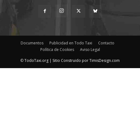
Documentos
Publicidad en Todo Taxi
Contacto
Política de Cookies
Aviso Legal
©
TodoTaxi.org | Sitio Construido por
TimisDesign.com