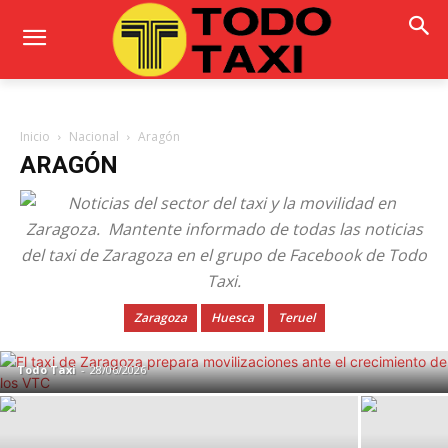
Inicio
Nacional
Aragón
ARAGÓN
El taxi de Zaragoza prepara
movilizaciones ante el crecimiento de
Zaragoza
Huesca
Teruel
los VTC
Todo Taxi
-
28/06/2026