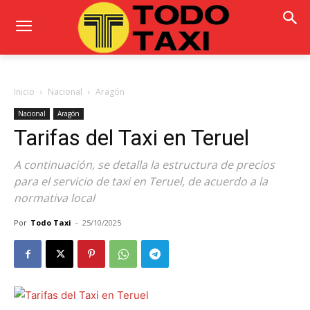
Inicio
Nacional
Aragón
Nacional
Aragón
Tarifas del Taxi en Teruel
A continuación, se detalla la estructura de precios
para el servicio de taxi en Teruel, de acuerdo a la
normativa local
Por
Todo Taxi
-
25/10/2025