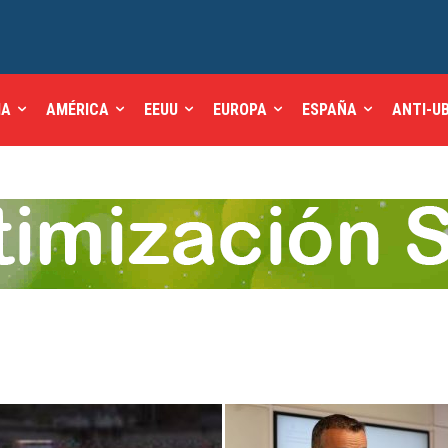
IA
AMÉRICA
EEUU
EUROPA
ESPAÑA
ANTI-U