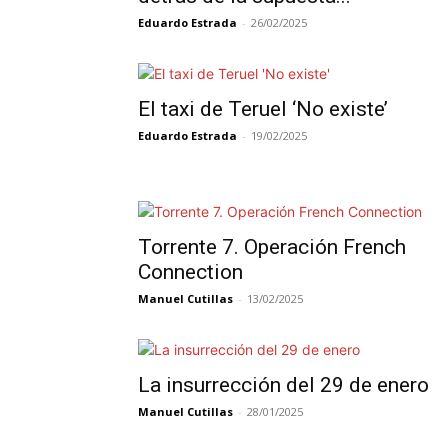
Eduardo Estrada
-
26/02/2025
El taxi de Teruel ‘No existe’
Eduardo Estrada
-
19/02/2025
Torrente 7. Operación French
Connection
Manuel Cutillas
-
13/02/2025
La insurrección del 29 de enero
Manuel Cutillas
-
28/01/2025