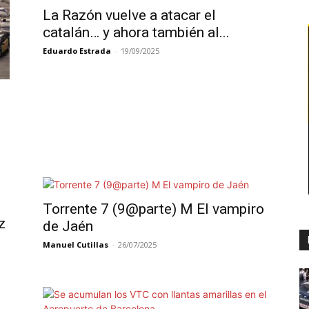
La Razón vuelve a atacar el
catalán… y ahora también al...
Eduardo Estrada
-
19/09/2025
Torrente 7 (9@parte) M El vampiro
z
de Jaén
Manuel Cutillas
-
26/07/2025