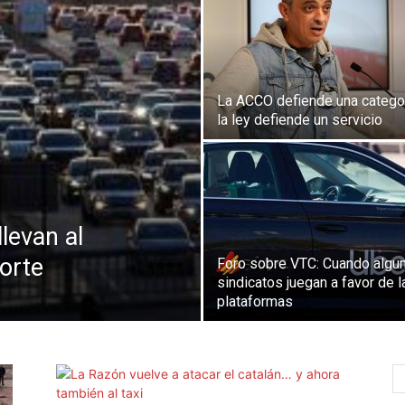
La ACCO defiende una categor
la ley defiende un servicio
llevan al
porte
Foro sobre VTC: Cuando algu
sindicatos juegan a favor de l
plataformas