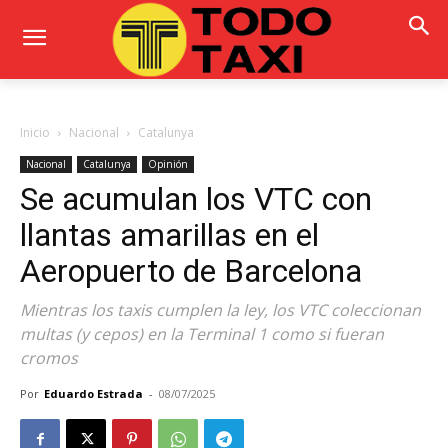
Inicio
Nacional
Catalunya
Nacional
Catalunya
Opinión
Se acumulan los VTC con
llantas amarillas en el
Aeropuerto de Barcelona
Mientras los taxis cumplen la ley, los VTC coleccionan
multas (y cepos) en la Terminal 1 como si fueran
cromos
Por
Eduardo Estrada
-
08/07/2025