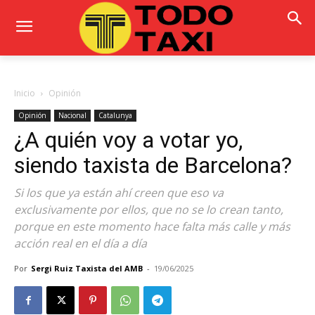
Inicio
Opinión
Opinión
Nacional
Catalunya
¿A quién voy a votar yo,
siendo taxista de Barcelona?
Si los que ya están ahí creen que eso va
exclusivamente por ellos, que no se lo crean tanto,
porque en este momento hace falta más calle y más
acción real en el día a día
Por
Sergi Ruiz Taxista del AMB
-
19/06/2025