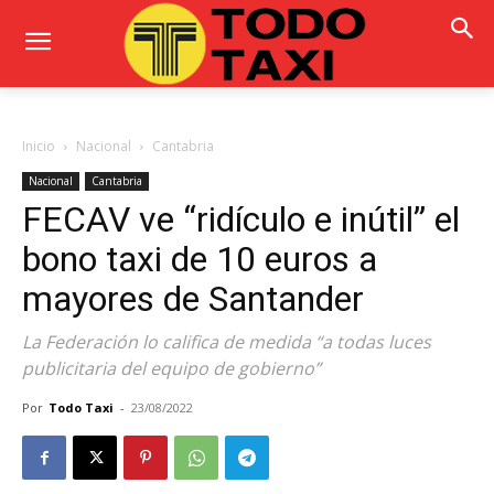
Inicio
Nacional
Cantabria
Nacional
Cantabria
FECAV ve “ridículo e inútil” el
bono taxi de 10 euros a
mayores de Santander
La Federación lo califica de medida “a todas luces
publicitaria del equipo de gobierno”
Por
Todo Taxi
-
23/08/2022