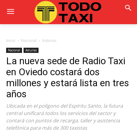
Inicio
Nacional
Asturias
Nacional
Asturias
La nueva sede de Radio Taxi
en Oviedo costará dos
millones y estará lista en tres
años
Ubicada en el polígono del Espíritu Santo, la futura
central unificará todos los servicios del sector y
contará con puntos de recarga, taller y asistencia
telefónica para más de 300 taxistas