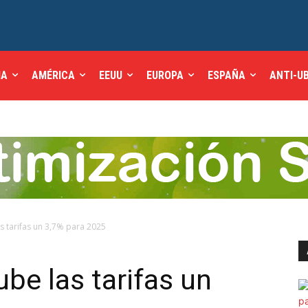
IA
AMÉRICA
EEUU
EUROPA
ESPAÑA
ANTI-U
as tarifas un 3,7% para 2025
ube las tarifas un