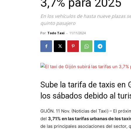
3,7% para 2025
En los vehículos de hasta nueve plazas s
quinto pasajero
Por
Todo Taxi
-
11/11/2024
Sube la tarifa de taxis en 
los sábados debido al tur
GIJÓN. 11 Nov. (Noticias del Taxi) – El próx
del
3,71% en las tarifas urbanas de los taxi
de las principales asociaciones del sector