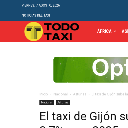
VIERNES, 7 AGOSTO, 2026
NOTICIAS DEL TAXI
ÁFRICA
AS
Inicio
Nacional
Asturias
El taxi de Gijón sube l
Nacional
Asturias
El taxi de Gijón s