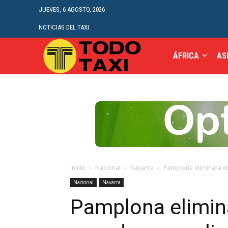
JUEVES, 6 AGOSTO, 2026
NOTICIAS DEL TAXI
ÁFRICA
AS
Inicio
Nacional
Navarra
Pamplona eliminará el
Nacional
Navarra
Pamplona elimin