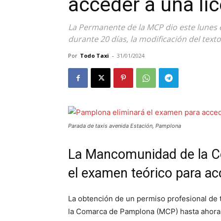
acceder a una lic
La Permanente de la MCP dio este lunes e
durante 20 días, la modificación del texto
Por
Todo Taxi
-
31/01/2024
Parada de taxis avenida Estación, Pamplona
La Mancomunidad de la C
el examen teórico para acc
La obtención de un permiso profesional de 
la Comarca de Pamplona (MCP) hasta ahora, y