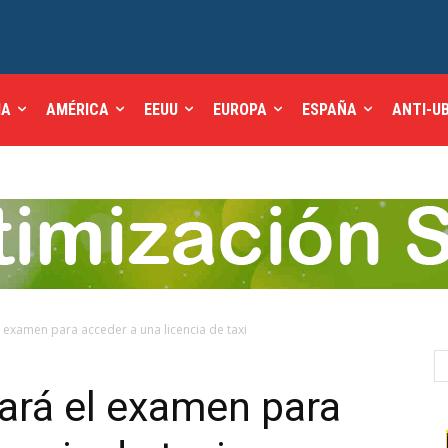
IA
AMÉRICA
EEUU
EUROPA
ESPAÑA
ANTI-U
 examen para acceder a una licencia de taxi
ará el examen para