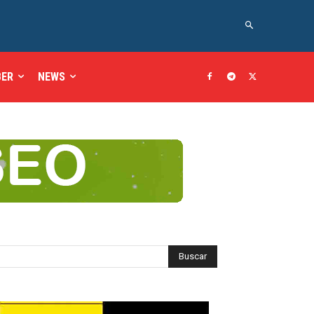
BER
NEWS