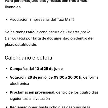
Para personas jurídicas y físicas con tres o más
licencias
:
Asociación Empresarial del Taxi (AET)
Se ha
rechazado
la candidatura de
Taxistas por la
Democracia
por
falta de documentación dentro del
plazo establecido
.
Calendario electoral
Campaña
: del
10 al 25 de junio
Votación
:
26 de junio
, de
09:00 a 20:00 h
, de forma
electrónica
Proclamación provisional
: dentro de los cuatro días
siguientes a la votación
Reclamaciones
: hasta ocho días después de la