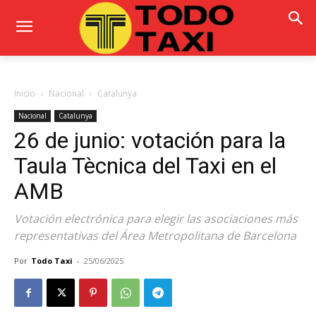
Inicio
Nacional
Catalunya
Nacional
Catalunya
26 de junio: votación para la
Taula Tècnica del Taxi en el
AMB
Votación electrónica para elegir las asociaciones más
representativas del Área Metropolitana de Barcelona
Por
Todo Taxi
-
25/06/2025