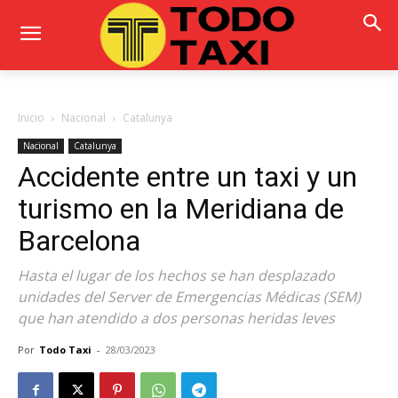
Inicio
Nacional
Catalunya
Nacional
Catalunya
Accidente entre un taxi y un
turismo en la Meridiana de
Barcelona
Hasta el lugar de los hechos se han desplazado
unidades del Server de Emergencias Médicas (SEM)
que han atendido a dos personas heridas leves
Por
Todo Taxi
-
28/03/2023