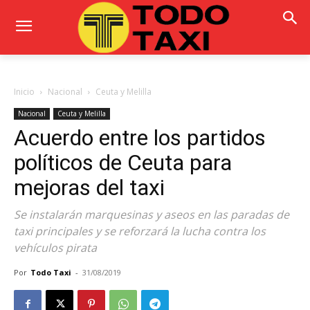
Inicio
Nacional
Ceuta y Melilla
Nacional
Ceuta y Melilla
Acuerdo entre los partidos
políticos de Ceuta para
mejoras del taxi
Se instalarán marquesinas y aseos en las paradas de
taxi principales y se reforzará la lucha contra los
vehículos pirata
Por
Todo Taxi
-
31/08/2019