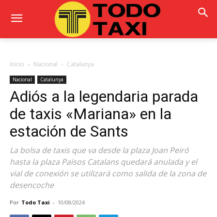
Inicio
Nacional
Catalunya
Nacional
Catalunya
Adiós a la legendaria parada
de taxis «Mariana» en la
estación de Sants
La bolsa de taxis que va desde la plaza Joan Peiró
hasta la plaza Països Catalans quedará anulada y el
vial de conexión se utilizará como salida de la zona de
desencoche
Por
Todo Taxi
-
10/08/2024