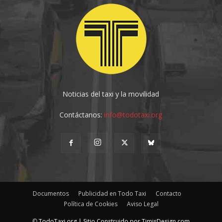
Noticias del taxi y la movilidad
Contáctanos:
info@todotaxi.org
Documentos
Publicidad en Todo Taxi
Contacto
Política de Cookies
Aviso Legal
©
TodoTaxi.org | Sitio Construido por
TimisDesign.com