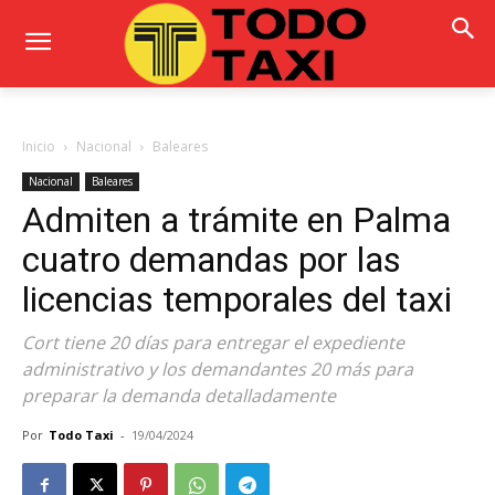
Inicio
Nacional
Baleares
Nacional
Baleares
Admiten a trámite en Palma
cuatro demandas por las
licencias temporales del taxi
Cort tiene 20 días para entregar el expediente
administrativo y los demandantes 20 más para
preparar la demanda detalladamente
Por
Todo Taxi
-
19/04/2024