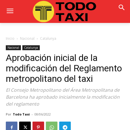
Inicio
Nacional
Catalunya
Nacional
Catalunya
Aprobación inicial de la
modificación del Reglamento
metropolitano del taxi
El Consejo Metropolitano del Área Metropolitana de
Barcelona ha aprobado inicialmente la modificación
del reglamento
Por
Todo Taxi
-
08/06/2022