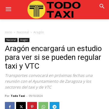
Inicio
Nacional
Aragón
Nacional
Aragón
Aragón encargará un estudio
para ver si se pueden regular
taxi y VTC
Transportes convocará en próximas fechas una
reunión con el Ayuntamiento de Zaragoza y los
sectores del taxi y de VTC
Por
Todo Taxi
-
09/10/2024