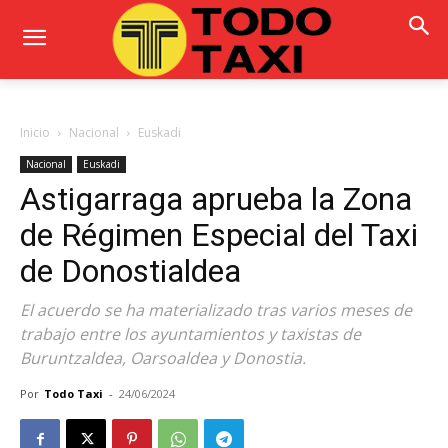
Inicio
Nacional
Euskadi
Nacional
Euskadi
Astigarraga aprueba la Zona
de Régimen Especial del Taxi
de Donostialdea
El acuerdo se ha materializado tras varios meses de
trabajo entre los ayuntamientos y taxistas de
Buruntzaldea, Oarsoaldea y Donostia.
Por
Todo Taxi
-
24/06/2024