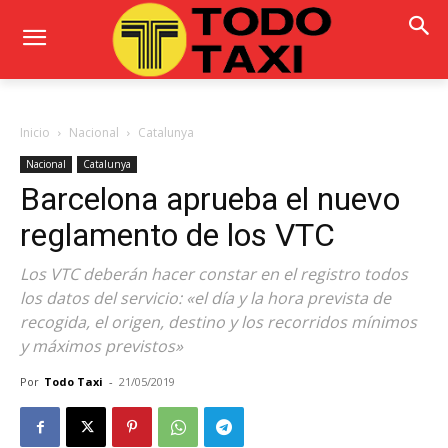
Inicio
Nacional
Catalunya
Nacional
Catalunya
Barcelona aprueba el nuevo
reglamento de los VTC
Los VTC deberán hacer constar en el registro todos
los datos del servicio: «el día y la hora prevista de
recogida, el origen, destino y los recorridos mínimos
y máximos previstos»
Por
Todo Taxi
-
21/05/2019