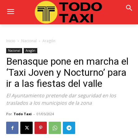
Inicio
Nacional
Aragón
Nacional
Aragón
Benasque pone en marcha el
‘Taxi Joven y Nocturno’ para
ir a las fiestas del valle
El Ayuntamiento pretende dar seguridad en los
traslados a los municipios de la zona
Por
Todo Taxi
-
01/05/2024