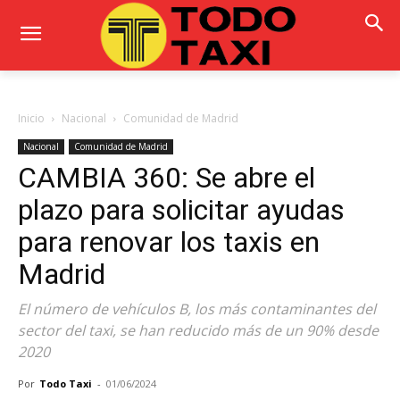
Inicio
Nacional
Comunidad de Madrid
Nacional
Comunidad de Madrid
CAMBIA 360: Se abre el
plazo para solicitar ayudas
para renovar los taxis en
Madrid
El número de vehículos B, los más contaminantes del
sector del taxi, se han reducido más de un 90% desde
2020
Por
Todo Taxi
-
01/06/2024