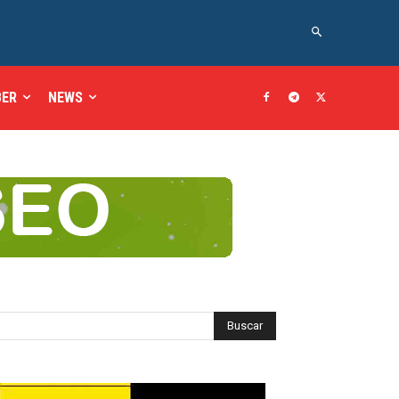
BER
NEWS