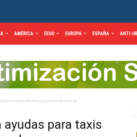
IA
AMÉRICA
EEUU
EUROPA
ESPAÑA
ANTI-U
as para taxis eléctricos y puntos de recarga
 ayudas para taxis