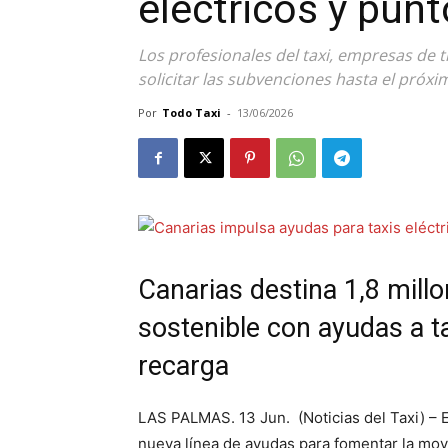
eléctricos y pun
Los profesionales del taxi, empresas de
solicitar las subvenciones hasta el próxim
Por
Todo Taxi
-
13/06/2026
Canarias destina 1,8 millo
sostenible con ayudas a t
recarga
LAS PALMAS. 13 Jun. (Noticias del Taxi) – 
nueva línea de ayudas para fomentar la movi