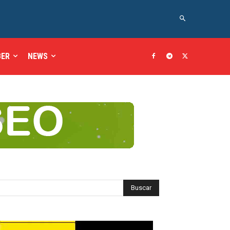
BER
NEWS