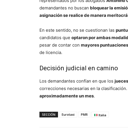
representados por los abogados
Antonino G
demandantes no buscan
bloquear la emisió
asignación se realice de manera meritocrá
En este sentido, no se cuestionan las
puntu
candidatos que
optaron por ambas modali
pesar de contar con
mayores puntuacione
de licencia.
Decisión judicial en camino
Los demandantes confían en que los
jueces
correcciones necesarias en la clasificación
aproximadamente un mes
.
SECCIÓN
Eurotaxi
PMR
Italia