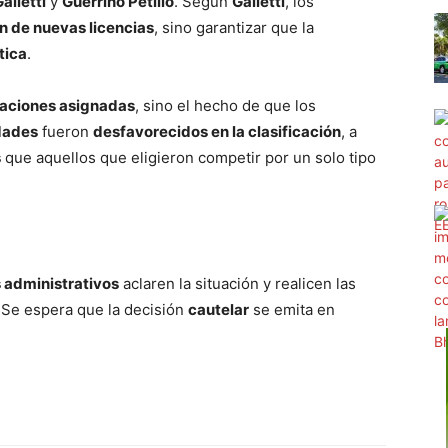
alletti
y
Guerrino Petillo
. Según
Galletti
, los
n de nuevas licencias
, sino garantizar que la
tica
.
aciones asignadas
, sino el hecho de que los
dades
fueron
desfavorecidos en la clasificación
, a
s
que aquellos que eligieron competir por un solo tipo
 administrativos
aclaren la situación y realicen las
. Se espera que la decisión
cautelar
se emita en