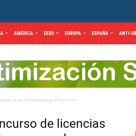
IA
AMÉRICA
EEUU
EUROPA
ESPAÑA
ANTI-U
cencias de taxi en Roma impugnan el proceso
ncurso de licencias