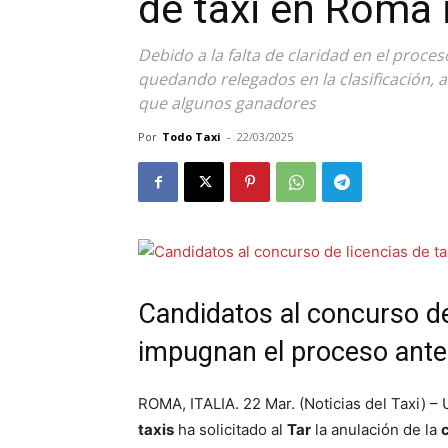
de taxi en Roma
Debido a la falta de claridad en el proc
quedando relegados en la clasificación,
que algunos ganadores
Por
Todo Taxi
-
22/03/2025
Candidatos al concurso de
impugnan el proceso ante l
ROMA, ITALIA. 22 Mar. (Noticias del Taxi) –
taxis
ha solicitado al
Tar
la anulación de la