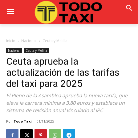
Inicio
Nacional
Ceuta y Melilla
Nacional
Ceuta y Melilla
Ceuta aprueba la
actualización de las tarifas
del taxi para 2025
El Pleno de la Asamblea aprueba la nueva tarifa, que
eleva la carrera mínima a 3,80 euros y establece un
sistema de revisión anual vinculado al IPC
Por
Todo Taxi
-
01/11/2025