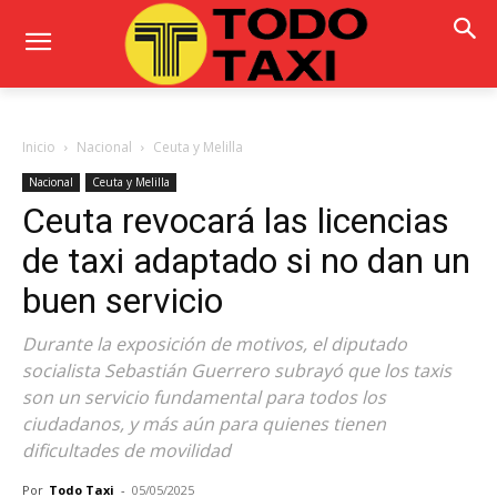
Inicio
Nacional
Ceuta y Melilla
Nacional
Ceuta y Melilla
Ceuta revocará las licencias
de taxi adaptado si no dan un
buen servicio
Durante la exposición de motivos, el diputado
socialista Sebastián Guerrero subrayó que los taxis
son un servicio fundamental para todos los
ciudadanos, y más aún para quienes tienen
dificultades de movilidad
Por
Todo Taxi
-
05/05/2025