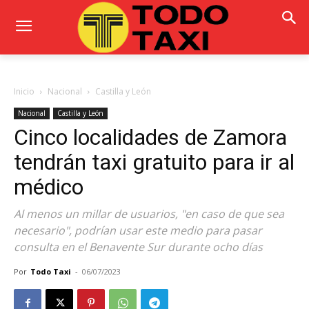
Inicio
Nacional
Castilla y León
Nacional
Castilla y León
Cinco localidades de Zamora
tendrán taxi gratuito para ir al
médico
Al menos un millar de usuarios, "en caso de que sea
necesario", podrían usar este medio para pasar
consulta en el Benavente Sur durante ocho días
Por
Todo Taxi
-
06/07/2023