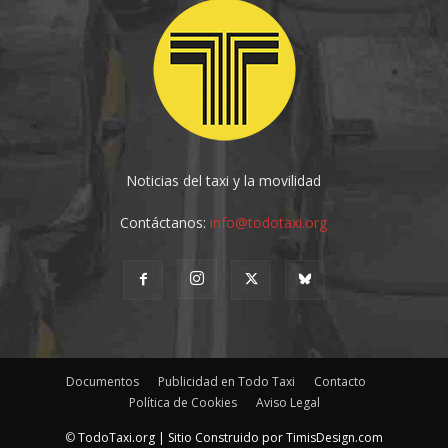
Noticias del taxi y la movilidad
Contáctanos:
info@todotaxi.org
Documentos
Publicidad en Todo Taxi
Contacto
Política de Cookies
Aviso Legal
©
TodoTaxi.org | Sitio Construido por
TimisDesign.com