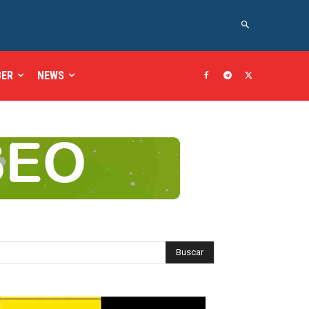
BER
NEWS