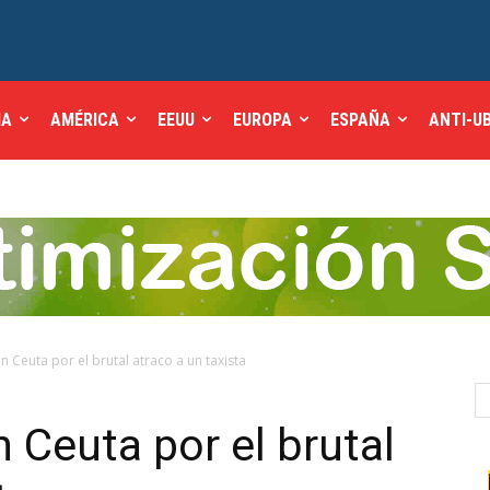
IA
AMÉRICA
EEUU
EUROPA
ESPAÑA
ANTI-U
 Ceuta por el brutal atraco a un taxista
 Ceuta por el brutal