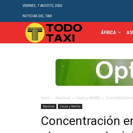
VIERNES, 7 AGOSTO, 2026
NOTICIAS DEL TAXI
ÁFRICA
AS
Inicio
Nacional
Ceuta y Melilla
Concentración en
Nacional
Ceuta y Melilla
Concentración en