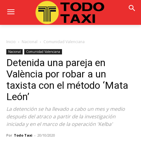
Inicio
Nacional
Comunidad Valenciana
Nacional
Comunidad Valenciana
Detenida una pareja en
València por robar a un
taxista con el método ‘Mata
León’
La detención se ha llevado a cabo un mes y medio
después del atraco a partir de la investigación
iniciada y en el marco de la operación 'Kelba'
Por
Todo Taxi
-
20/10/2020