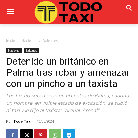
Inicio
Nacional
Baleares
Nacional
Baleares
Detenido un británico en
Palma tras robar y amenazar
con un pincho a un taxista
Los hecho sucedieron en el centro de Palma, cuando
un hombre, en visible estado de excitación, se subió
al taxi y le dijo al taxista: "Arenal, Arenal"
Por
Todo Taxi
-
10/06/2024