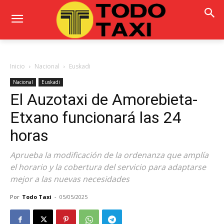
Inicio
Nacional
Euskadi
Nacional
Euskadi
El Auzotaxi de Amorebieta-
Etxano funcionará las 24
horas
Aprueba la modificación de la ordenanza que amplía
el horario y la cobertura del servicio para adaptarse
mejor a las nuevas necesidades
Por
Todo Taxi
-
05/05/2025