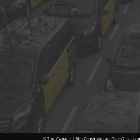
©
TodoTaxi.org | Sitio Construido por
TimisDesign.c