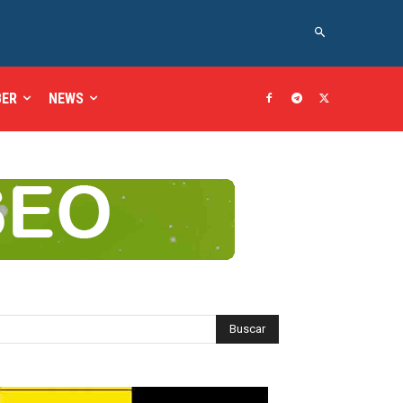
BER
NEWS