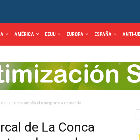
IA
AMÉRICA
EEUU
EUROPA
ESPAÑA
ANTI-U
 de La Conca amplía el transporte a demanda
rcal de La Conca