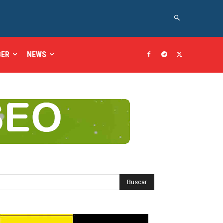
BER
NEWS