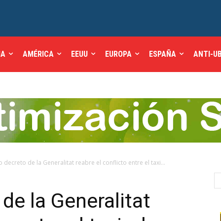
IA
AMÉRICA
EEUU
EUROPA
ESPAÑA
ANTI-U
o decreto de la Generalitat reabre el conflicto entre el taxi...
de la Generalitat