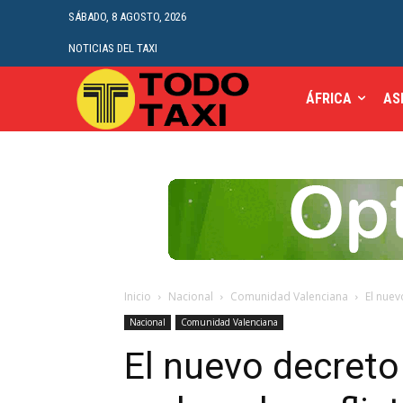
SÁBADO, 8 AGOSTO, 2026
NOTICIAS DEL TAXI
ÁFRICA
AS
Inicio
Nacional
Comunidad Valenciana
El nuev
Nacional
Comunidad Valenciana
El nuevo decreto 