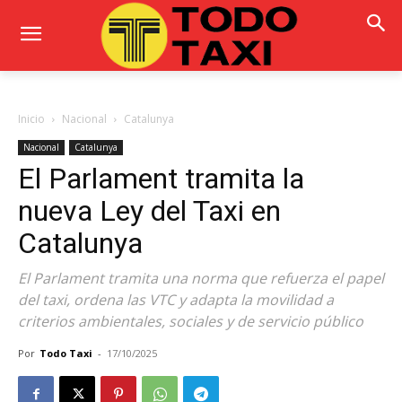
Inicio
Nacional
Catalunya
Nacional
Catalunya
El Parlament tramita la
nueva Ley del Taxi en
Catalunya
El Parlament tramita una norma que refuerza el papel
del taxi, ordena las VTC y adapta la movilidad a
criterios ambientales, sociales y de servicio público
Por
Todo Taxi
-
17/10/2025