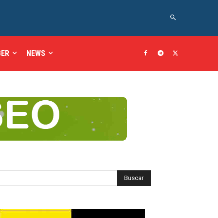
BER
NEWS