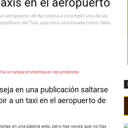
 taxis en el aeropuerto
n al aeropuerto de Barcelona a incumplir una de las
opolitano del Taxi, que está sancionada como 'falta
eja en una publicación saltarse
bir a un taxi en el aeropuerto de
visitas en una página web, pero hay veces que no hay