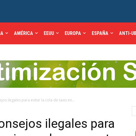
IA
AMÉRICA
EEUU
EUROPA
ESPAÑA
ANTI-U
jos ilegales para evitar la cola de taxis en...
onsejos ilegales para