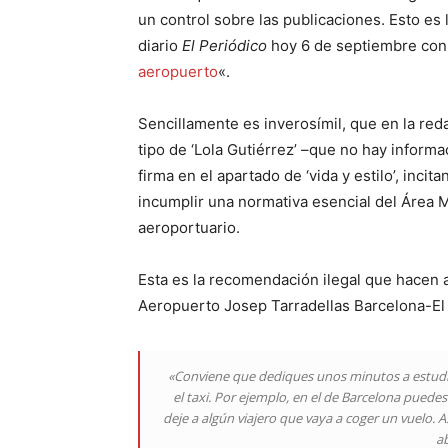
un control sobre las publicaciones. Esto es 
diario
El Periódico
hoy 6 de septiembre con e
aeropuerto
«.
Sencillamente es inverosímil, que en la red
tipo de ‘Lola Gutiérrez’ –que no hay informac
firma en el apartado de ‘vida y estilo’, inci
incumplir una normativa esencial del Área 
aeroportuario.
Esta es la recomendación ilegal que hacen a
Aeropuerto Josep Tarradellas Barcelona-El 
«Conviene que dediques unos minutos a estudia
el taxi. Por ejemplo, en el de Barcelona puedes s
deje a algún viajero que vaya a coger un vuelo. A
ab