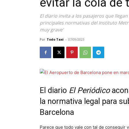
evitar la cola de
El diario invita a los pasajeros que llega
principales normativas del Instituto Metr
muy grave'
Por
Todo Taxi
-
07/09/2023
El diario
El Periódico
acons
la normativa legal para su
Barcelona
Parece que todo vale con tal de conseguir 