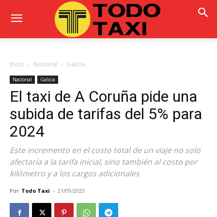
Inicio
Nacional
Galicia
Nacional
Galicia
El taxi de A Coruña pide una
subida de tarifas del 5% para
2024
Este incremento en el costo total de un viaje no solo
afectaría a la tarifa inicial, sino también al costo por
kilómetro y a los cargos adicionales
Por
Todo Taxi
-
21/09/2023