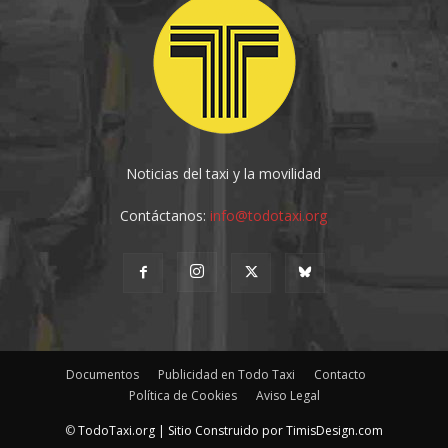
Noticias del taxi y la movilidad
Contáctanos:
info@todotaxi.org
Documentos
Publicidad en Todo Taxi
Contacto
Política de Cookies
Aviso Legal
©
TodoTaxi.org | Sitio Construido por
TimisDesign.com