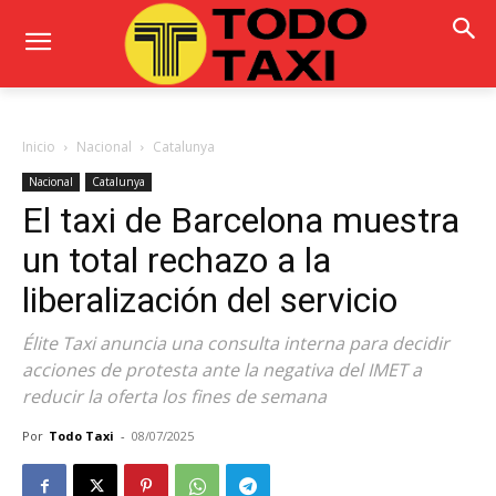
Inicio
Nacional
Catalunya
Nacional
Catalunya
El taxi de Barcelona muestra
un total rechazo a la
liberalización del servicio
Élite Taxi anuncia una consulta interna para decidir
acciones de protesta ante la negativa del IMET a
reducir la oferta los fines de semana
Por
Todo Taxi
-
08/07/2025