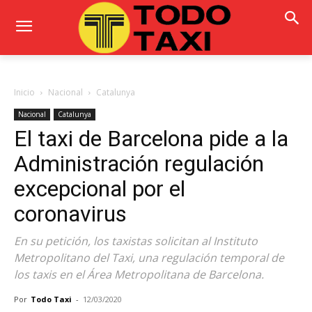
Inicio
Nacional
Catalunya
Nacional
Catalunya
El taxi de Barcelona pide a la
Administración regulación
excepcional por el
coronavirus
En su petición, los taxistas solicitan al Instituto
Metropolitano del Taxi, una regulación temporal de
los taxis en el Área Metropolitana de Barcelona.
Por
Todo Taxi
-
12/03/2020