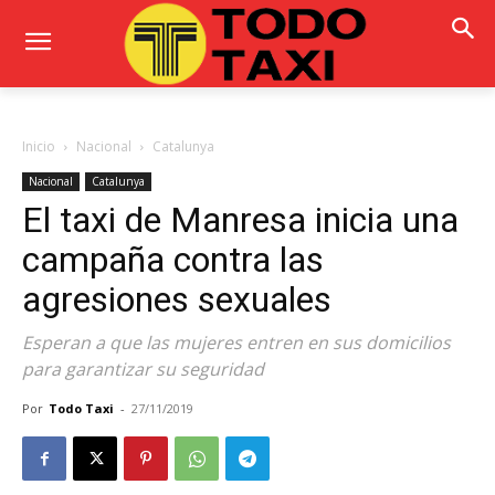
Inicio
Nacional
Catalunya
Nacional
Catalunya
El taxi de Manresa inicia una
campaña contra las
agresiones sexuales
Esperan a que las mujeres entren en sus domicilios
para garantizar su seguridad
Por
Todo Taxi
-
27/11/2019