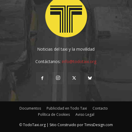
Noticias del taxi y la movilidad
Contáctanos:
info@todotaxi.org
Documentos
Publicidad en Todo Taxi
Contacto
Política de Cookies
Aviso Legal
©
TodoTaxi.org | Sitio Construido por
TimisDesign.com