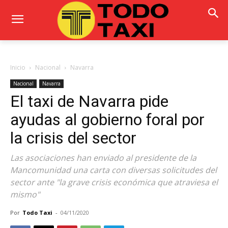
Inicio
Nacional
Navarra
Nacional
Navarra
El taxi de Navarra pide
ayudas al gobierno foral por
la crisis del sector
Las asociaciones han enviado al presidente de la
Mancomunidad una carta con diversas solicitudes del
sector ante "la grave crisis económica que atraviesa el
mismo"
Por
Todo Taxi
-
04/11/2020