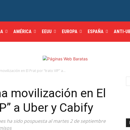
IA
AMÉRICA
EEUU
EUROPA
ESPAÑA
ANTI-U
ovilización en El Prat por “trato VIP” a...
na movilización en El
IP” a Uber y Cabify
nes ha sido pospuesta al martes 2 de septiembre
rmisos