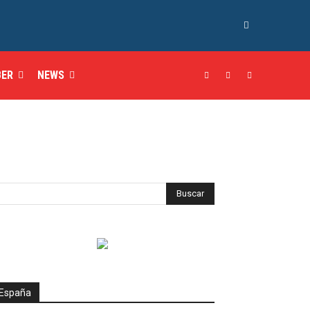
BER
NEWS
España