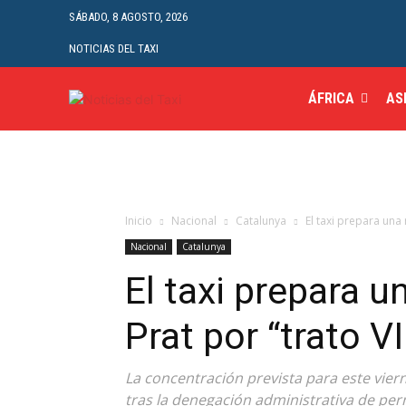
SÁBADO, 8 AGOSTO, 2026
NOTICIAS DEL TAXI
ÁFRICA
AS
Inicio
Nacional
Catalunya
El taxi prepara una m
Nacional
Catalunya
El taxi prepara u
Prat por “trato V
La concentración prevista para este vier
tras la denegación administrativa de pe