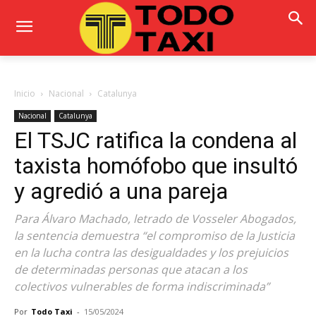
Inicio
Nacional
Catalunya
Nacional
Catalunya
El TSJC ratifica la condena al
taxista homófobo que insultó
y agredió a una pareja
Para Álvaro Machado, letrado de Vosseler Abogados,
la sentencia demuestra “el compromiso de la Justicia
en la lucha contra las desigualdades y los prejuicios
de determinadas personas que atacan a los
colectivos vulnerables de forma indiscriminada”
Por
Todo Taxi
-
15/05/2024